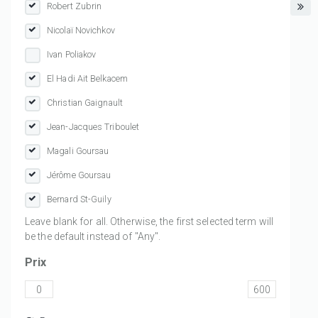
Robert Zubrin
Nicolaï Novichkov
Ivan Poliakov
El Hadi Ait Belkacem
Christian Gaignault
Jean-Jacques Triboulet
Magali Goursau
Jérôme Goursau
Bernard St-Guily
Leave blank for all. Otherwise, the first selected term will
be the default instead of "Any".
Prix