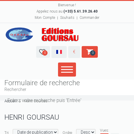
Bienvenue !
Appelez nous au
(+33) 5.61.39.26.40
Mon Compte
Souhaits
Commander
€
0
0
Formulaire de recherche
Rechercher
Accueil
Henri Goursau
HENRI GOURSAU
Vues:
Tri
Ordre