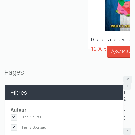
12,00 €
Pages
Filtres
1
2
3
Auteur
4
Henri Goursau
5
6
Thierry Goursau