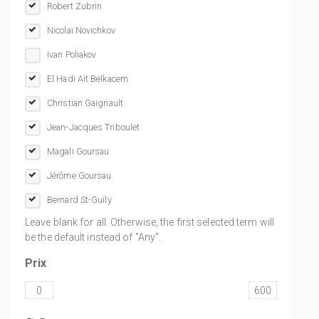
Robert Zubrin
Nicolaï Novichkov
Ivan Poliakov
El Hadi Ait Belkacem
Christian Gaignault
Jean-Jacques Triboulet
Magali Goursau
Jérôme Goursau
Bernard St-Guily
Leave blank for all. Otherwise, the first selected term will
be the default instead of "Any".
Prix