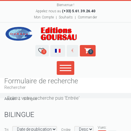
Bienvenue !
Appelez nous au
(+33) 5.61.39.26.40
Mon Compte
Souhaits
Commander
€
0
0
Formulaire de recherche
Rechercher
Accueil
Bilingue
BILINGUE
Vues:
Tri
Ordre