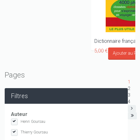
5,00 €
Pages
1
2
Filtres
3
4
Auteur
Henri Goursau
Thierry Goursau