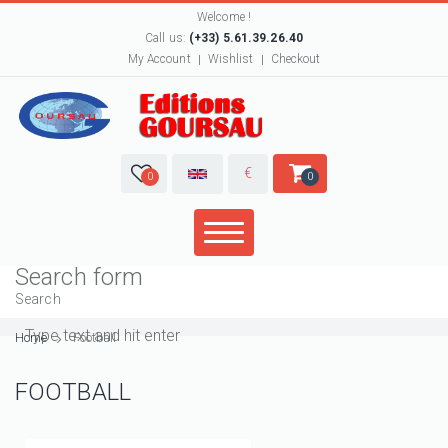
Welcome !
Call us:
(+33) 5.61.39.26.40
My Account
Wishlist
Checkout
€
0
0
Search form
Search
Home
Football
FOOTBALL